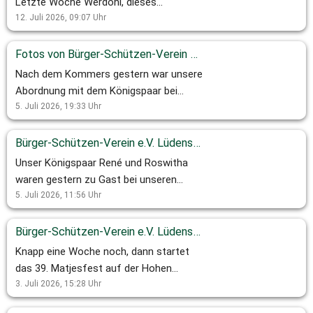
Letzte Woche Werdohl, dieses
Wochenende besuchte unser
12. Juli 2026, 09:07
Uhr
Königspaar unsere Freunde in Herscheid.
Trotz des eigenen Matjesfests ließ
Fotos von Bürger-Schützen-Verein e.V. Lüdenscheids Beitrag
unser Verein es sich nicht nehmen mit
Nach dem Kommers gestern war unsere
einer starken Abordnung den
Abordnung mit dem Königspaar bei
Kommersabend zu besuchen.
unseren Freunden in Werdohl.
5. Juli 2026, 19:33
Uhr
#herscheid #schützenfest
#schützenfest #werdohl
Bürger-Schützen-Verein e.V. Lüdenscheid ist hier: Werdohl.
Unser Königspaar René und Roswitha
waren gestern zu Gast bei unseren
Freunden aus Werdohl. Heute geht’s
5. Juli 2026, 11:56
Uhr
weiter mit dem Schützenumzug.
#schützenverein #schützenfest
Bürger-Schützen-Verein e.V. Lüdenscheid ist hier: Festzentrum Hohe Steinert Lüdenscheid.
Knapp eine Woche noch, dann startet
das 39. Matjesfest auf der Hohen
Steinert in Lüdenscheid. Hier gibt’s
3. Juli 2026, 15:28
Uhr
Impressionen aus dem letzten Jahr