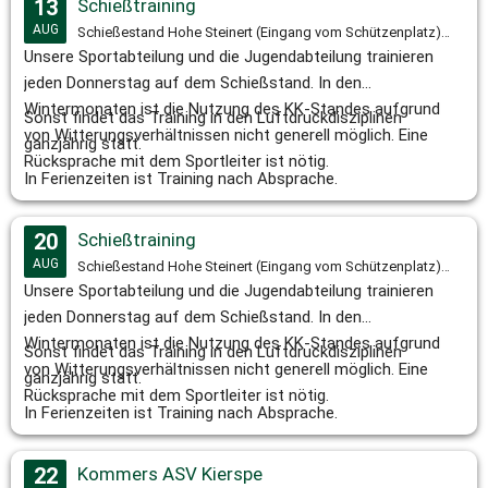
13
Schießtraining
AUG
Schießestand Hohe Steinert (Eingang vom Schützenplatz), ab 18:00 Uhr
Unsere Sportabteilung und die Jugendabteilung trainieren
jeden Donnerstag auf dem Schießstand. In den
Wintermonaten ist die Nutzung des KK-Standes aufgrund
Sonst findet das Training in den Luftdruckdisziplinen
von Witterungsverhältnissen nicht generell möglich. Eine
ganzjährig statt.
Rücksprache mit dem Sportleiter ist nötig.
In Ferienzeiten ist Training nach Absprache.
20
Schießtraining
AUG
Schießestand Hohe Steinert (Eingang vom Schützenplatz), ab 18:00 Uhr
Unsere Sportabteilung und die Jugendabteilung trainieren
jeden Donnerstag auf dem Schießstand. In den
Wintermonaten ist die Nutzung des KK-Standes aufgrund
Sonst findet das Training in den Luftdruckdisziplinen
von Witterungsverhältnissen nicht generell möglich. Eine
ganzjährig statt.
Rücksprache mit dem Sportleiter ist nötig.
In Ferienzeiten ist Training nach Absprache.
22
Kommers ASV Kierspe